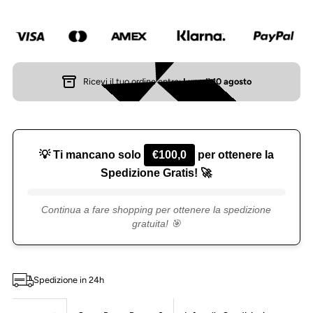
Cardigan
Cardigan
pelosetto
pelosetto
Ricevi il tuo ordine entro:
Lunedì 10 agosto
💡 Ti mancano solo
€100,0
per ottenere la
Spedizione Gratis! 🚀
Continua a fare shopping per ottenere la spedizione
gratuita! 🎯
Spedizione in 24h