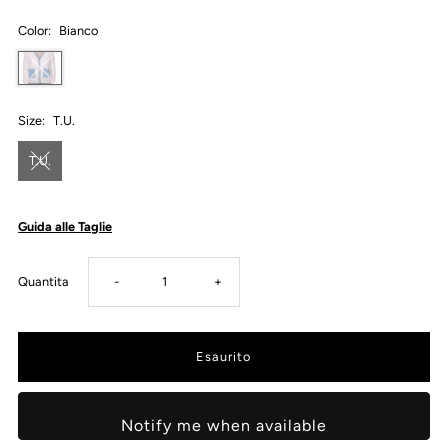
Color:
Bianco
Size:
T.U.
T.U.
Guida alle Taglie
Diminuisci
Aumenta
Quantita
-
+
la
la
quantità
quantità
Notify me when available
per
per