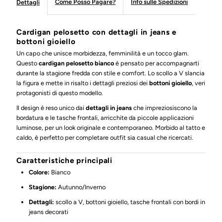
Come Posso Pagare?
Info sulle Spedizioni
Dettagli
Cardigan pelosetto con dettagli in jeans e
bottoni gioiello
Un capo che unisce morbidezza, femminilità e un tocco glam.
Questo
cardigan pelosetto bianco
è pensato per accompagnarti
durante la stagione fredda con stile e comfort. Lo scollo a V slancia
la figura e mette in risalto i dettagli preziosi dei
bottoni gioiello
, veri
protagonisti di questo modello.
Il design è reso unico dai
dettagli in jeans
che impreziosiscono la
bordatura e le tasche frontali, arricchite da piccole applicazioni
luminose, per un look originale e contemporaneo. Morbido al tatto e
caldo, è perfetto per completare outfit sia casual che ricercati.
Caratteristiche principali
Colore:
Bianco
Stagione:
Autunno/Inverno
Dettagli:
scollo a V, bottoni gioiello, tasche frontali con bordi in
jeans decorati