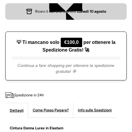
Ricevi il tuo ordine entro:
Lunedì 10 agosto
elastam
elastam
💡 Ti mancano solo
€100,0
per ottenere la
Spedizione Gratis! 🚀
Continua a fare shopping per ottenere la spedizione
gratuita! 🎯
Spedizione in 24h
Come Posso Pagare?
Info sulle Spedizioni
Dettagli
Cintura Donna Lurex in Elastam