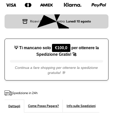
donna
donna
doppia
doppia
Ricevi il tuo ordine entro:
Lunedì 10 agosto
zip
zip
in
in
💡 Ti mancano solo
€100,0
per ottenere la
pelle
pelle
Spedizione Gratis! 🚀
dollaro
dollaro
Continua a fare shopping per ottenere la spedizione
gratuita! 🎯
Spedizione in 24h
Come Posso Pagare?
Info sulle Spedizioni
Dettagli